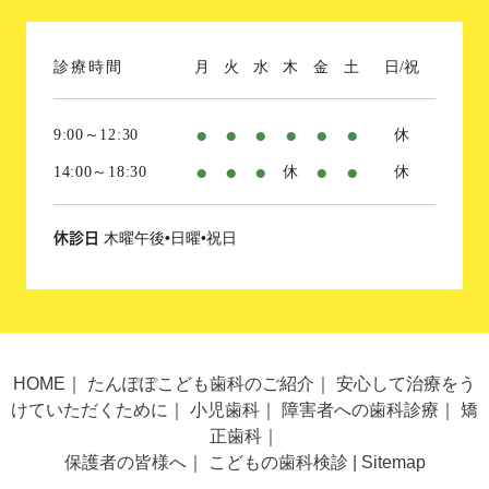
診療時間
月
火
水
木
金
土
日/祝
●
●
●
●
●
●
9:00～12:30
休
●
●
●
●
●
14:00～18:30
休
休
木曜午後•日曜•祝日
休診日
HOME
｜
たんぽぽこども歯科のご紹介
｜
安心して治療をう
けていただくために
｜
小児歯科
｜
障害者への歯科診療
｜
矯
正歯科
｜
保護者の皆様へ
｜
こどもの歯科検診
|
Sitemap