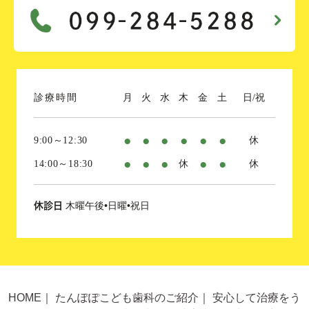
診療時間
月
火
水
木
金
土
日/祝
●
●
●
●
●
●
9:00～12:30
休
●
●
●
●
●
14:00～18:30
休
休
木曜午後•日曜•祝日
休診日
HOME
｜
たんぽぽこども歯科のご紹介
｜
安心して治療をう